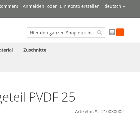
Sprache
lkommen!
Anmelden
Ein Konto erstellen
deutsch
My Quote
Suche
Suche
terial
Zuschnitte
geteil PVDF 25
Artikelnr.
210030002