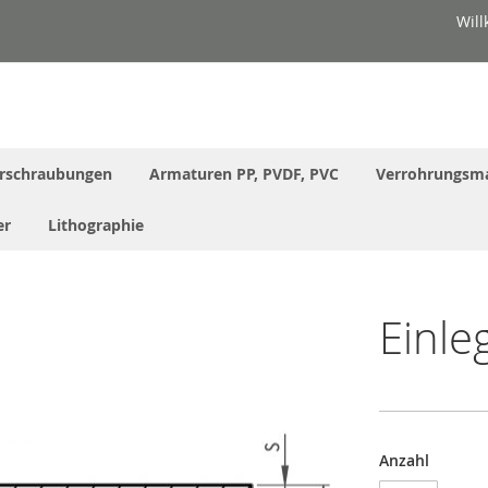
Wil
rschraubungen
Armaturen PP, PVDF, PVC
Verrohrungsma
er
Lithographie
Einle
Anzahl