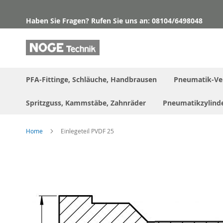
Direkt
zum
Haben Sie Fragen? Rufen Sie uns an: 08104/6498048
Inhalt
PFA-Fittinge, Schläuche, Handbrausen
Pneumatik-Ve
Spritzguss, Kammstäbe, Zahnräder
Pneumatikzylind
Home
Einlegeteil PVDF 25
Skip
to
the
end
of
the
images
gallery