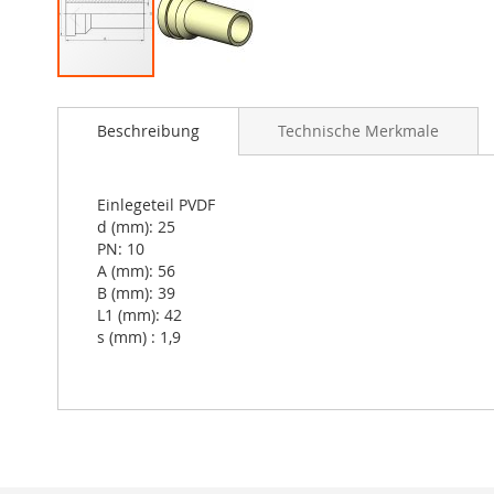
Skip
to
Beschreibung
Technische Merkmale
the
beginning
of
the
Einlegeteil PVDF
images
d (mm): 25
gallery
PN: 10
A (mm): 56
B (mm): 39
L1 (mm): 42
s (mm) : 1,9