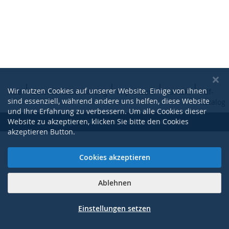
|
|
|
|
Wir nutzen Cookies auf unserer Website. Einige von ihnen
AGB
Datenschutzerklärung
Impressum
Kontakt
Pdf-
sind essenziell, während andere uns helfen, diese Website
Katalog
und Ihre Erfahrung zu verbessern. Um alle Cookies dieser
Website zu akzeptieren, klicken Sie bitte den Cookies
Copyright © 2017-2021 NOGE Technik GmbH
akzeptieren Button.
Cookies akzeptieren
Ablehnen
Einstellungen setzen