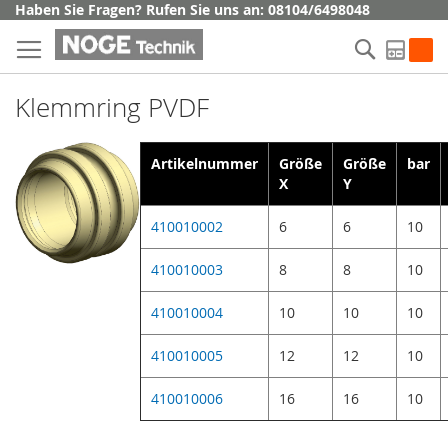
Direkt
Haben Sie Fragen? Rufen Sie uns an: 08104/6498048
zum
Suche
Inhalt
My Q
Klemmring PVDF
Artikelnummer
Größe
Größe
bar
X
Y
410010002
6
6
10
410010003
8
8
10
410010004
10
10
10
410010005
12
12
10
410010006
16
16
10