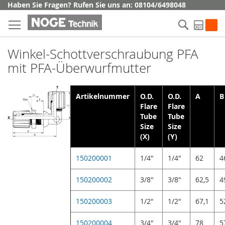
Direkt
Haben Sie Fragen? Rufen Sie uns an: 08104/6498048
zum
Suche
Inhalt
My Q
Winkel-Schottverschraubung PFA
mit PFA-Überwurfmutter
Artikelnummer
O.D.
O.D.
A
B
Flare
Flare
Tube
Tube
Size
Size
(X)
(Y)
150200001
1/4"
1/4"
62
4
150200002
3/8"
3/8"
62,5
4
150200003
1/2"
1/2"
67,1
5
150200004
3/4"
3/4"
78
5