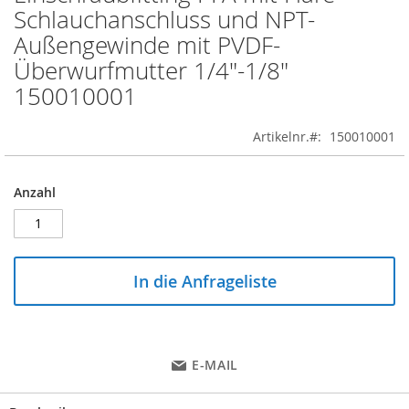
to
Schlauchanschluss und NPT-
the
Außengewinde mit PVDF-
beginning
of
Überwurfmutter 1/4"-1/8"
the
150010001
images
gallery
Artikelnr.
150010001
Anzahl
In die Anfrageliste
E-MAIL