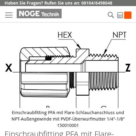
Direkt
Haben Sie Fragen? Rufen Sie uns an: 08104/6498048
zum
Suche
Inhalt
My Q
Skip
to
the
end
of
the
images
gallery
Einschraubfitting PFA mit Flare-Schlauchanschluss und
NPT-Außengewinde mit PVDF-Überwurfmutter 1/4"-1/8"
150010001
Einschraubfitting PFA mit Flare-
Skip