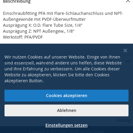
Beschreibung
Einschraubfitting PFA mit Flare-Schlauchanschluss und NPT-
Außengewinde mit PVDF-Überwurfmutter
Ausprägung X: O.D. Flare Tube Size, 1/4"
Ausprägung Z: NPT Außengew., 1/8"
Werkstoff: PFA/PVDF
Wir nutzen Cookies auf unserer Website. Einige von ihnen
Technische Merkmale
sind essenziell, während andere uns helfen, diese Website
und Ihre Erfahrung zu verbessern. Um alle Cookies dieser
Website zu akzeptieren, klicken Sie bitte den Cookies
akzeptieren Button.
Cookies akzeptieren
Ablehnen
|
|
|
|
AGB
Datenschutzerklärung
Impressum
Kontakt
Pdf-
Katalog
Einstellungen setzen
Copyright © 2017-2021 NOGE Technik GmbH