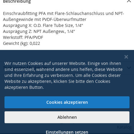
Beschreibung
Einschraubfitting PFA mit Flare-Schlauchanschluss und NPT-
Außengewinde mit PVDF-Überwurfmutter
Ausprägung X: O.D. Flare Tube Size, 1/4"
Ausprägung Z: NPT Außengew., 1/4"
Werkstoff: PFA/PVDF
Gewicht (kg): 0,022
Wir nutzen Cookies auf unserer Website. Einige von ihnen
Technische Merkmale
sind essenziell, während andere uns helfen, diese Website
und Ihre Erfahrung zu verbessern. Um alle Cookies dieser
Website zu akzeptieren, klicken Sie bitte den Cookies
akzeptieren Button.
Cookies akzeptieren
Ablehnen
|
|
|
|
AGB
Datenschutzerklärung
Impressum
Kontakt
Pdf-
Katalog
Einstellungen setzen