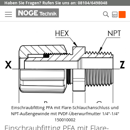
Direkt
Haben Sie Fragen? Rufen Sie uns an: 08104/6498048
zum
Suche
Inhalt
My Q
Skip
to
the
end
of
the
images
gallery
Einschraubfitting PFA mit Flare-Schlauchanschluss und
NPT-Außengewinde mit PVDF-Überwurfmutter 1/4"-1/4"
150010002
Einschraubfitting PFA mit Flare-
Skip