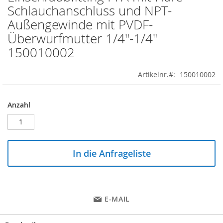
to
Schlauchanschluss und NPT-
the
Außengewinde mit PVDF-
beginning
of
Überwurfmutter 1/4"-1/4"
the
150010002
images
gallery
Artikelnr.
150010002
Anzahl
In die Anfrageliste
E-MAIL