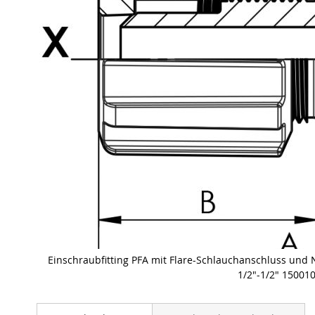
Einschraubfitting PFA mit Flare-Schlauchanschluss un
1/2"-1/2" 15001
Skip
to