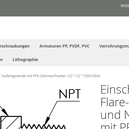
Wil
rschraubungen
Armaturen PP, PVDF, PVC
Verrohrungsma
er
Lithographie
NPT-Außengewinde mit PFA-Überwurfmutter 1/2"-1/2" 150010045
Einsc
Flare
und 
mit 