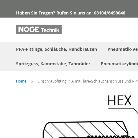
Direkt
zum
Haben Sie Fragen? Rufen Sie uns an: 08104/6498048
Inhalt
PFA-Fittinge, Schläuche, Handbrausen
Pneumatik-Ve
Spritzguss, Kammstäbe, Zahnräder
Pneumatikzylind
Home
Einschraubfitting PFA mit Flare-Schlauchanschluss und 
Skip
to
the
end
of
the
images
gallery