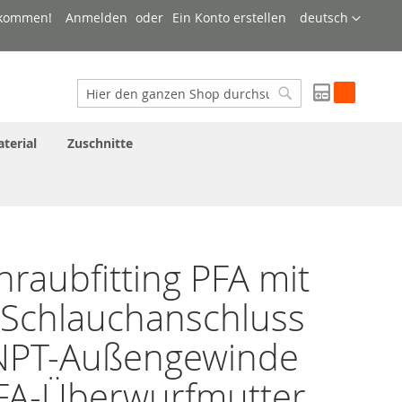
Sprache
lkommen!
Anmelden
Ein Konto erstellen
deutsch
My Quote
Suche
Suche
terial
Zuschnitte
hraubfitting PFA mit
-Schlauchanschluss
NPT-Außengewinde
PFA-Überwurfmutter