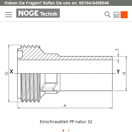
Direkt
Haben Sie Fragen? Rufen Sie uns an: 08104/6498048
zum
Suche
Inhalt
My Q
Skip
to
the
end
of
the
images
gallery
Einschraubteil PP natur 32