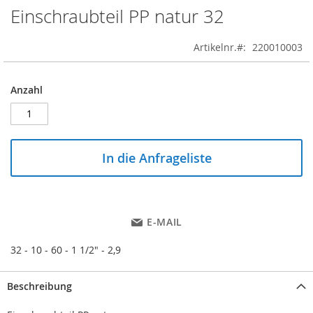
Einschraubteil PP natur 32
Skip
to
the
Artikelnr.
220010003
beginning
of
the
Anzahl
images
gallery
In die Anfrageliste
E-MAIL
32 - 10 - 60 - 1 1/2" - 2,9
Beschreibung