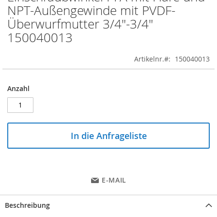
to
NPT-Außengewinde mit PVDF-
the
Überwurfmutter 3/4"-3/4"
beginning
of
150040013
the
images
Artikelnr.
150040013
gallery
Anzahl
In die Anfrageliste
E-MAIL
Beschreibung