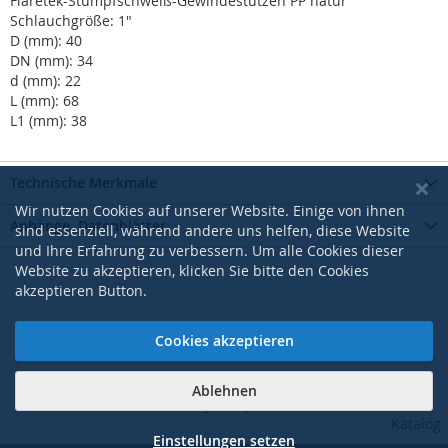
Flaretek-Stumpfschweiß-Gewindestutzen PP natur
Schlauchgröße: 1"
D (mm): 40
DN (mm): 34
d (mm): 22
L (mm): 68
L1 (mm): 38
Technische Merkmale
Wir nutzen Cookies auf unserer Website. Einige von ihnen
Anhänge, Datenblätter
sind essenziell, während andere uns helfen, diese Website
und Ihre Erfahrung zu verbessern. Um alle Cookies dieser
Website zu akzeptieren, klicken Sie bitte den Cookies
akzeptieren Button.
Cookies akzeptieren
Ablehnen
|
|
|
|
AGB
Datenschutzerklärung
Impressum
Kontakt
Pdf-
Katalog
Einstellungen setzen