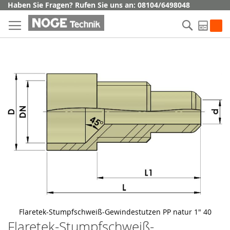
Direkt
Haben Sie Fragen? Rufen Sie uns an: 08104/6498048
zum
Suche
Inhalt
My Q
Skip
to
the
end
of
the
images
gallery
Flaretek-Stumpfschweiß-Gewindestutzen PP natur 1" 40
Flaretek-Stumpfschweiß-
Skip