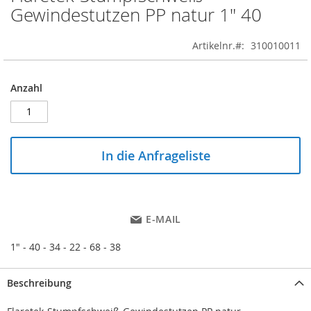
to
Gewindestutzen PP natur 1" 40
the
beginning
Artikelnr.
310010011
of
the
images
Anzahl
gallery
In die Anfrageliste
E-MAIL
1" - 40 - 34 - 22 - 68 - 38
Beschreibung