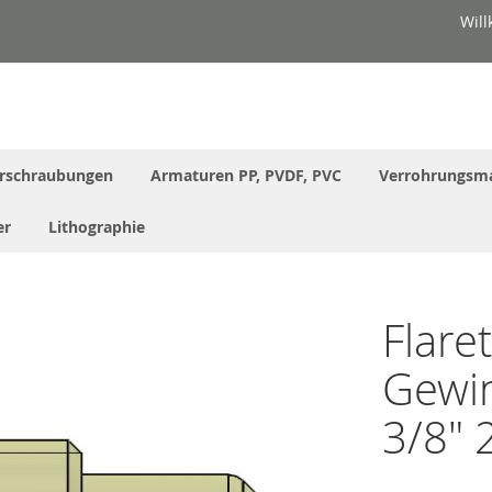
Wil
rschraubungen
Armaturen PP, PVDF, PVC
Verrohrungsma
er
Lithographie
Flare
Gewin
3/8" 