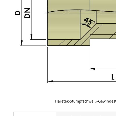
Flaretek-Stumpfschweiß-Gewindest
Skip
to