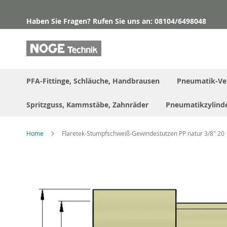
Direkt
zum
Haben Sie Fragen? Rufen Sie uns an: 08104/6498048
Inhalt
PFA-Fittinge, Schläuche, Handbrausen
Pneumatik-Ve
Spritzguss, Kammstäbe, Zahnräder
Pneumatikzylind
Home
Flaretek-Stumpfschweiß-Gewindestutzen PP natur 3/8" 20
Skip
to
the
end
of
the
images
gallery