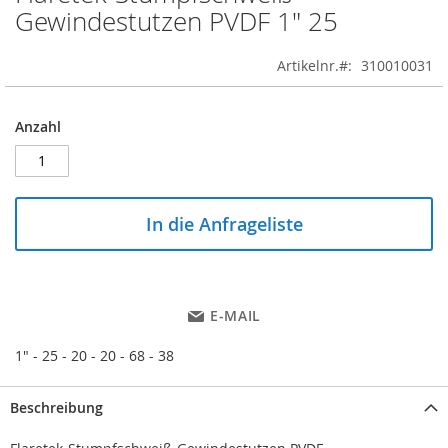
to
Gewindestutzen PVDF 1" 25
the
beginning
Artikelnr.
310010031
of
the
images
Anzahl
gallery
In die Anfrageliste
E-MAIL
1" - 25 - 20 - 20 - 68 - 38
Beschreibung