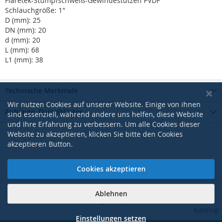
Flaretek-Stumpfschweiß-Gewindestutzen PVDF
Schlauchgröße: 1"
D (mm): 25
DN (mm): 20
d (mm): 20
L (mm): 68
L1 (mm): 38
Technische Merkmale
Wir nutzen Cookies auf unserer Website. Einige von ihnen
Anhänge, Datenblätter
sind essenziell, während andere uns helfen, diese Website
und Ihre Erfahrung zu verbessern. Um alle Cookies dieser
Website zu akzeptieren, klicken Sie bitte den Cookies
akzeptieren Button.
Cookies akzeptieren
Ablehnen
|
|
|
|
AGB
Datenschutzerklärung
Impressum
Kontakt
Pdf-
Katalog
Einstellungen setzen