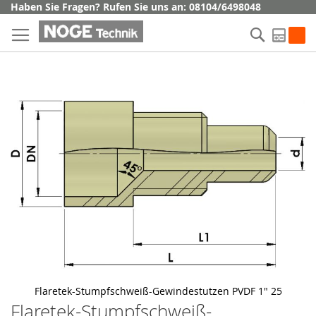
Direkt
Haben Sie Fragen? Rufen Sie uns an: 08104/6498048
zum
Suche
Inhalt
My Q
Skip
to
the
end
of
the
images
gallery
Flaretek-Stumpfschweiß-Gewindestutzen PVDF 1" 25
Flaretek-Stumpfschweiß-
Skip