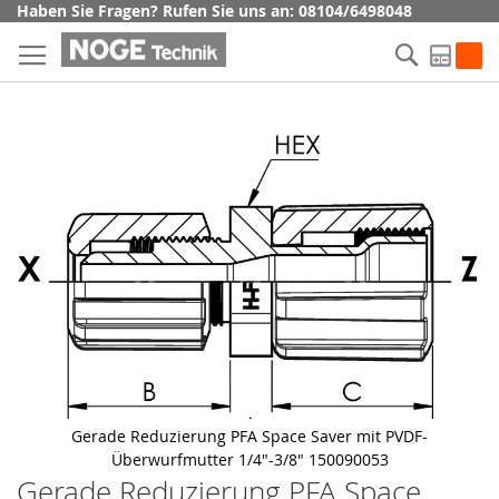
Direkt
Haben Sie Fragen? Rufen Sie uns an: 08104/6498048
zum
Suche
Inhalt
My Q
Skip
to
the
end
of
the
images
gallery
Gerade Reduzierung PFA Space Saver mit PVDF-
Überwurfmutter 1/4"-3/8" 150090053
Gerade Reduzierung PFA Space
Skip