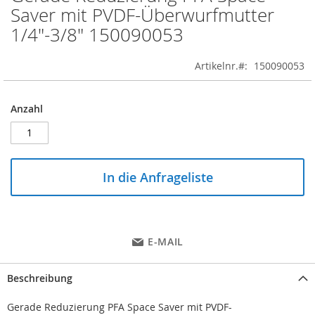
to
Saver mit PVDF-Überwurfmutter
the
1/4"-3/8" 150090053
beginning
of
the
Artikelnr.
150090053
images
gallery
Anzahl
In die Anfrageliste
E-MAIL
Beschreibung
Gerade Reduzierung PFA Space Saver mit PVDF-