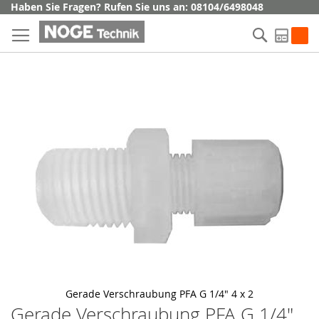
Direkt
Haben Sie Fragen? Rufen Sie uns an: 08104/6498048
zum
Suche
Inhalt
My Q
Skip
to
the
end
of
the
images
gallery
Gerade Verschraubung PFA G 1/4" 4 x 2
Gerade Verschraubung PFA G 1/4"
Skip