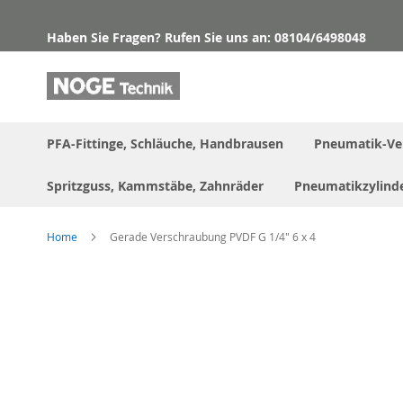
Direkt
zum
Haben Sie Fragen? Rufen Sie uns an: 08104/6498048
Inhalt
PFA-Fittinge, Schläuche, Handbrausen
Pneumatik-Ve
Spritzguss, Kammstäbe, Zahnräder
Pneumatikzylind
Home
Gerade Verschraubung PVDF G 1/4" 6 x 4
Skip
to
the
end
of
the
images
gallery