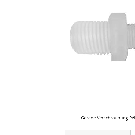
Gerade Verschraubung PVD
Skip
to