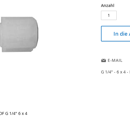
Anzahl
In die
E-MAIL
G 1/4" - 6 x 4 -
F G 1/4" 6 x 4