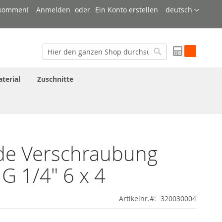
Sprache
lkommen!
Anmelden
Ein Konto erstellen
deutsch
My Quote
Suche
Suche
terial
Zuschnitte
de Verschraubung
G 1/4" 6 x 4
Artikelnr.
320030004