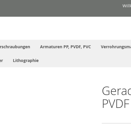
Wil
rschraubungen
Armaturen PP, PVDF, PVC
Verrohrungsma
er
Lithographie
Gera
PVDF 