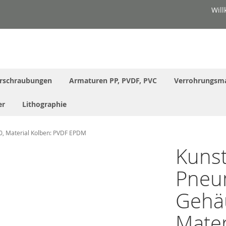
Wil
rschraubungen
Armaturen PP, PVDF, PVC
Verrohrungsma
er
Lithographie
0, Material Kolben: PVDF EPDM
Kunst
Pneum
Gehä
Mater