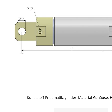
Kunststoff Pneumatikzylinder, Material Gehäuse:
Skip
to