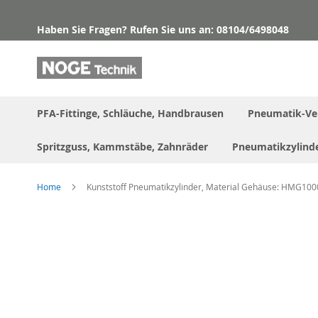
Direkt
zum
Haben Sie Fragen? Rufen Sie uns an: 08104/6498048
Inhalt
PFA-Fittinge, Schläuche, Handbrausen
Pneumatik-Ve
Spritzguss, Kammstäbe, Zahnräder
Pneumatikzylind
Home
Kunststoff Pneumatikzylinder, Material Gehäuse: HMG100
Skip
to
the
end
of
the
images
gallery