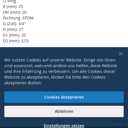
O-Ring
d (mm): 25
DN (mm): 20
Dichtung: EPDM
G (Zoll): 3/4"
D (mm): 27
D1 (mm): 20
D2 (mm): 3,53
Wir nutzen Cookies auf unserer Website. Einige von ihnen
Technische Merkmale
sind essenziell, während andere uns helfen, diese Website
und Ihre Erfahrung zu verbessern. Um alle Cookies dieser
Website zu akzeptieren, klicken Sie bitte den Cookies
akzeptieren Button.
Cookies akzeptieren
Ablehnen
|
|
|
|
AGB
Datenschutzerklärung
Impressum
Kontakt
Pdf-
Katalog
Einstellungen setzen