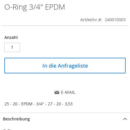
O-Ring 3/4" EPDM
Skip
to
the
Artikelnr.
240010003
beginning
of
the
Anzahl
images
gallery
In die Anfrageliste
E-MAIL
25 - 20 - EPDM - 3/4" - 27 - 20 - 3,53
Beschreibung