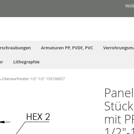
Wil
rschraubungen
Armaturen PP, PVDF, PVC
Verrohrungsma
er
Lithographie
FA-Überwurfmutter 1/2"-1/2" 150100027
Panel
Stück
mit 
1/2"-