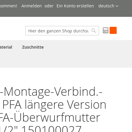
Sprache
lkommen!
Anmelden
Ein Konto erstellen
deutsch
My Quote
Suche
Suche
terial
Zuschnitte
-Montage-Verbind.-
 PFA längere Version
PFA-Überwurfmutter
1/2" 150100027