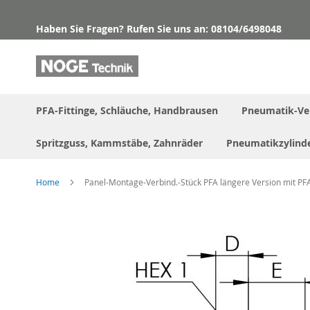
Direkt
zum
Haben Sie Fragen? Rufen Sie uns an: 08104/6498048
Inhalt
PFA-Fittinge, Schläuche, Handbrausen
Pneumatik-Ve
Spritzguss, Kammstäbe, Zahnräder
Pneumatikzylind
Home
Panel-Montage-Verbind.-Stück PFA längere Version mit P
Skip
to
the
end
of
the
images
gallery