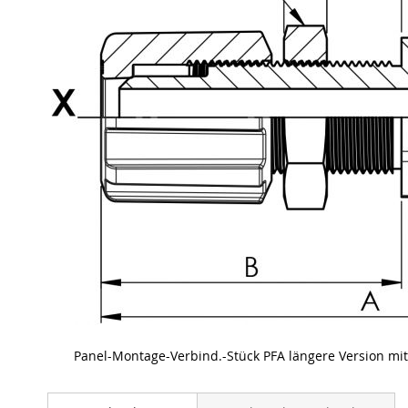
Panel-Montage-Verbind.-Stück PFA längere Version mi
Skip
to