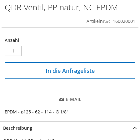
QDR-Ventil, PP natur, NC EPDM
Skip
to
the
Artikelnr.
160020001
beginning
of
the
Anzahl
images
gallery
In die Anfrageliste
E-MAIL
EPDM - ø125 - 62 - 114 - G 1/8"
Beschreibung