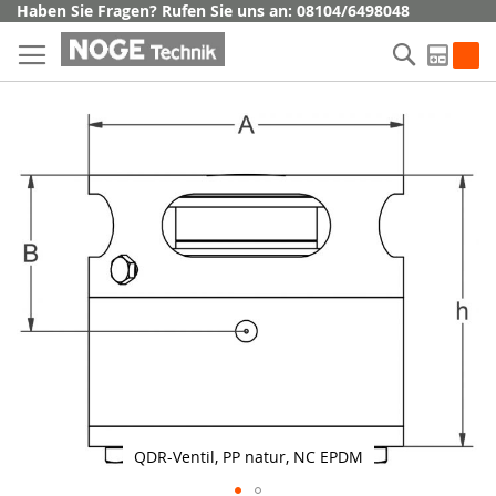
Direkt
Haben Sie Fragen? Rufen Sie uns an: 08104/6498048
zum
Suche
Inhalt
My Q
Skip
to
the
end
of
the
images
gallery
QDR-Ventil, PP natur, NC EPDM