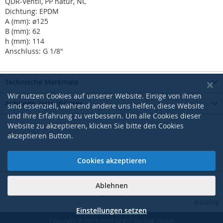
QDR-Ventil, PP natur, NC
Dichtung: EPDM
A (mm): ø125
B (mm): 62
h (mm): 114
Anschluss: G 1/8"
Technische Merkmale
Wir nutzen Cookies auf unserer Website. Einige von ihnen
Anhänge, Datenblätter
sind essenziell, während andere uns helfen, diese Website
und Ihre Erfahrung zu verbessern. Um alle Cookies dieser
Website zu akzeptieren, klicken Sie bitte den Cookies
akzeptieren Button.
Cookies akzeptieren
Ablehnen
|
|
|
|
AGB
Datenschutzerklärung
Impressum
Kontakt
Pdf-
Katalog
Einstellungen setzen
Copyright © 2017-2021 NOGE Technik GmbH