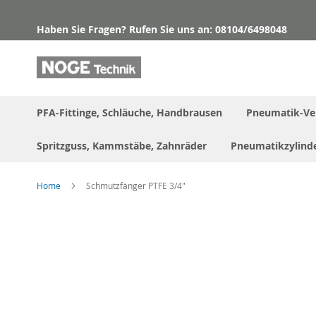
Direkt
zum
Haben Sie Fragen? Rufen Sie uns an: 08104/6498048
Inhalt
PFA-Fittinge, Schläuche, Handbrausen
Pneumatik-Ve
Spritzguss, Kammstäbe, Zahnräder
Pneumatikzylind
Home
Schmutzfänger PTFE 3/4"
Skip
to
the
end
of
the
images
gallery