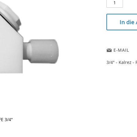
In die
E-MAIL
3/4" - Kalrez -
E 3/4"