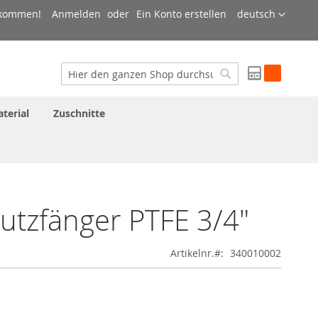
Sprache
lkommen!
Anmelden
Ein Konto erstellen
deutsch
My Quote
Suche
Suche
terial
Zuschnitte
tzfänger PTFE 3/4"
Artikelnr.
340010002