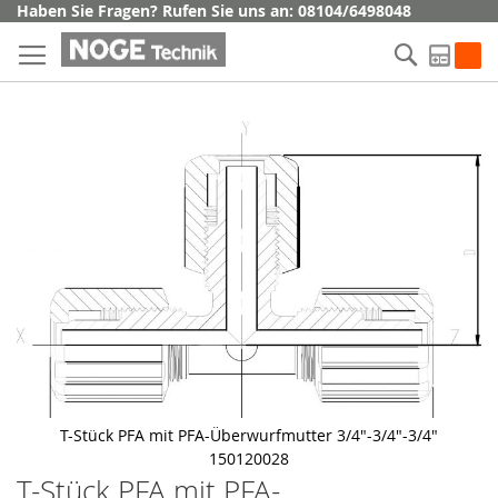
Direkt
Haben Sie Fragen? Rufen Sie uns an: 08104/6498048
zum
Suche
Inhalt
My Q
Skip
to
the
end
of
the
images
gallery
T-Stück PFA mit PFA-Überwurfmutter 3/4"-3/4"-3/4"
150120028
T-Stück PFA mit PFA-
Skip