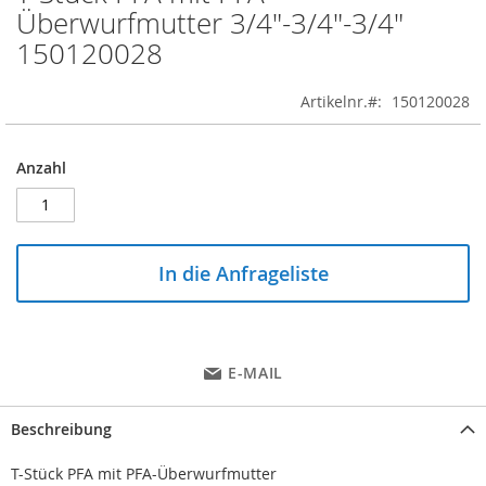
to
Überwurfmutter 3/4"-3/4"-3/4"
the
150120028
beginning
of
the
Artikelnr.
150120028
images
gallery
Anzahl
In die Anfrageliste
E-MAIL
Beschreibung
T-Stück PFA mit PFA-Überwurfmutter