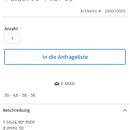
to
the
Artikelnr.
260010005
beginning
of
the
Anzahl
images
gallery
In die Anfrageliste
E-MAIL
50 - 4,6 - 58 - 58
Beschreibung
T-Stück 90° PVDF
d (mm): 50