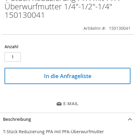
to
Überwurfmutter 1/4"-1/2"-1/4"
the
150130041
beginning
of
the
Artikelnr.
150130041
images
gallery
Anzahl
In die Anfrageliste
E-MAIL
Beschreibung
T-Stück Reduzierung PFA mit PFA-Überwurfmutter