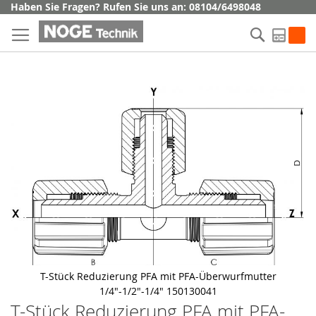
Direkt
Haben Sie Fragen? Rufen Sie uns an: 08104/6498048
zum
Suche
Inhalt
My Q
Skip
to
the
end
of
the
images
gallery
T-Stück Reduzierung PFA mit PFA-Überwurfmutter
1/4"-1/2"-1/4" 150130041
T-Stück Reduzierung PFA mit PFA-
Skip