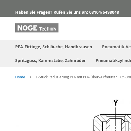
Direkt
zum
Haben Sie Fragen? Rufen Sie uns an: 08104/6498048
Inhalt
PFA-Fittinge, Schläuche, Handbrausen
Pneumatik-Ve
Spritzguss, Kammstäbe, Zahnräder
Pneumatikzylind
Home
T-Stück Reduzierung PFA mit PFA-Überwurfmutter 1/2"-3/
Skip
to
the
end
of
the
images
gallery