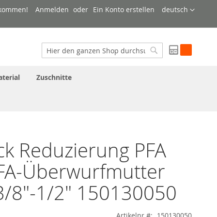
Sprache
lkommen!
Anmelden
Ein Konto erstellen
deutsch
My Quote
Suche
Suche
terial
Zuschnitte
ck Reduzierung PFA
PFA-Überwurfmutter
3/8"-1/2" 150130050
Artikelnr.
150130050