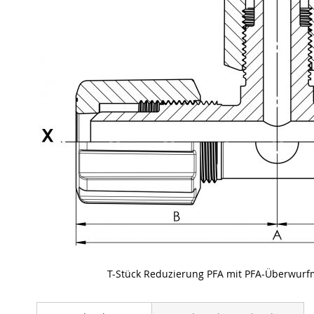
T-Stück Reduzierung PFA mit PFA-Überwurfm
Skip
to