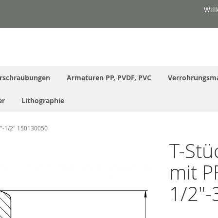
Wil
rschraubungen
Armaturen PP, PVDF, PVC
Verrohrungsma
er
Lithographie
8"-1/2" 150130050
T-Stü
mit 
1/2"-