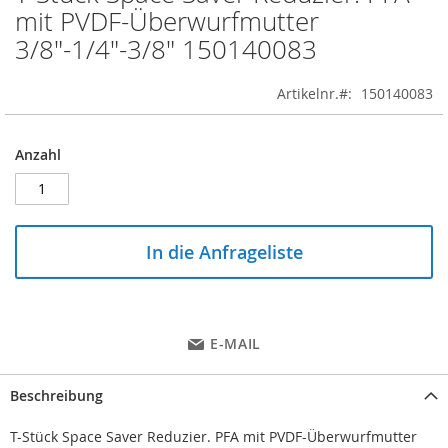
to
mit PVDF-Überwurfmutter
the
3/8"-1/4"-3/8" 150140083
beginning
of
the
Artikelnr.
150140083
images
gallery
Anzahl
In die Anfrageliste
E-MAIL
Beschreibung
T-Stück Space Saver Reduzier. PFA mit PVDF-Überwurfmutter