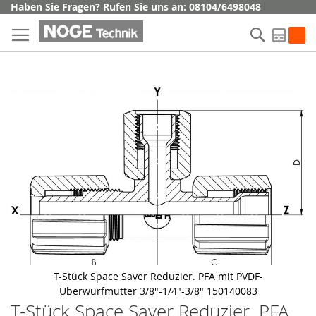
Direkt
Haben Sie Fragen? Rufen Sie uns an: 08104/6498048
zum
Suche
Inhalt
My Q
Skip
to
the
end
of
the
images
gallery
T-Stück Space Saver Reduzier. PFA mit PVDF-
Überwurfmutter 3/8"-1/4"-3/8" 150140083
T-Stück Space Saver Reduzier. PFA
Skip