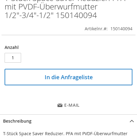
to
mit PVDF-Überwurfmutter
the
1/2"-3/4"-1/2" 150140094
beginning
of
the
Artikelnr.
150140094
images
gallery
Anzahl
In die Anfrageliste
E-MAIL
Beschreibung
T-Stück Space Saver Reduzier. PFA mit PVDF-Überwurfmutter