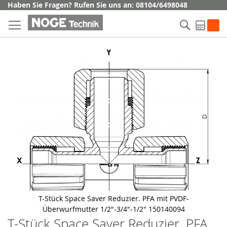
Direkt
Haben Sie Fragen? Rufen Sie uns an: 08104/6498048
zum
Suche
Inhalt
My Q
Skip
to
the
end
of
the
images
gallery
T-Stück Space Saver Reduzier. PFA mit PVDF-
Überwurfmutter 1/2"-3/4"-1/2" 150140094
T-Stück Space Saver Reduzier. PFA
Skip