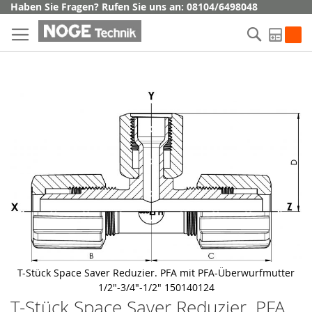
Direkt
Haben Sie Fragen? Rufen Sie uns an: 08104/6498048
zum
Suche
Inhalt
My Q
Skip
to
the
end
of
the
images
gallery
T-Stück Space Saver Reduzier. PFA mit PFA-Überwurfmutter
1/2"-3/4"-1/2" 150140124
T-Stück Space Saver Reduzier. PFA
Skip