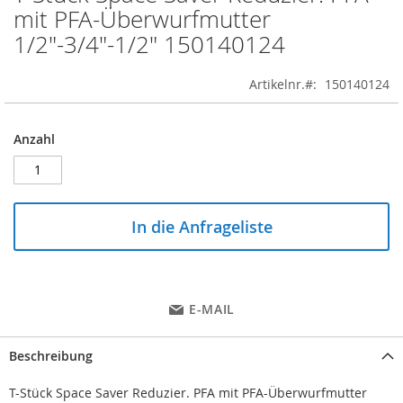
to
mit PFA-Überwurfmutter
the
1/2"-3/4"-1/2" 150140124
beginning
of
the
Artikelnr.
150140124
images
gallery
Anzahl
In die Anfrageliste
E-MAIL
Beschreibung
T-Stück Space Saver Reduzier. PFA mit PFA-Überwurfmutter