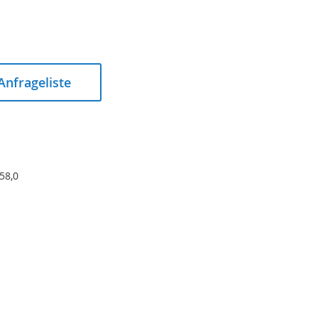
 Anfrageliste
 58,0
Überwurfmutter PP natur 25