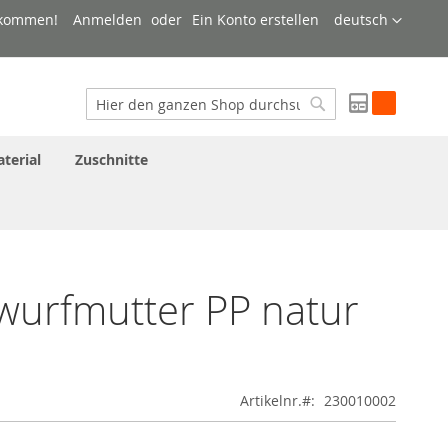
Sprache
lkommen!
Anmelden
Ein Konto erstellen
deutsch
My Quote
Suche
Suche
terial
Zuschnitte
urfmutter PP natur
Artikelnr.
230010002