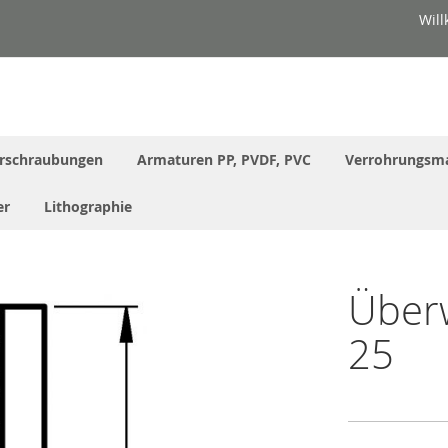
Wil
rschraubungen
Armaturen PP, PVDF, PVC
Verrohrungsma
er
Lithographie
Überw
25