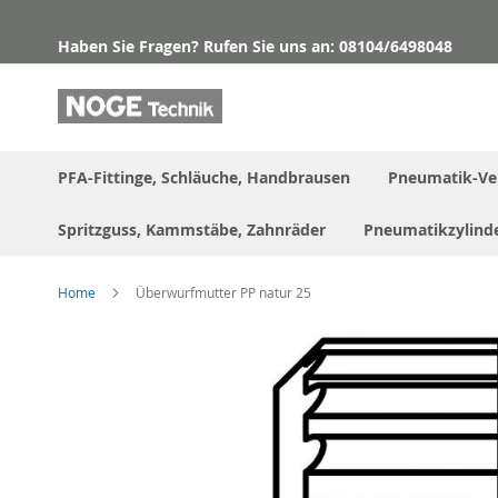
Direkt
zum
Haben Sie Fragen? Rufen Sie uns an: 08104/6498048
Inhalt
PFA-Fittinge, Schläuche, Handbrausen
Pneumatik-Ve
Spritzguss, Kammstäbe, Zahnräder
Pneumatikzylind
Home
Überwurfmutter PP natur 25
Skip
to
the
end
of
the
images
gallery