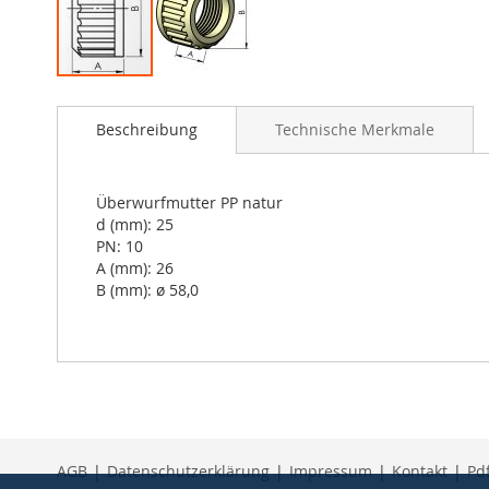
Skip
to
Beschreibung
Technische Merkmale
the
beginning
of
the
Überwurfmutter PP natur
images
d (mm): 25
gallery
PN: 10
A (mm): 26
B (mm): ø 58,0
AGB
|
Datenschutzerklärung
|
Impressum
|
Kontakt
|
Pd