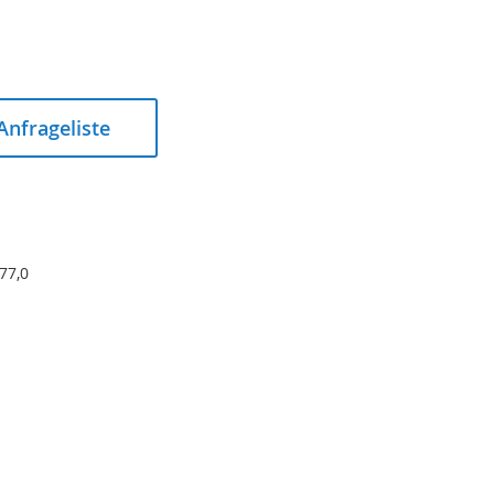
 Anfrageliste
 77,0
Überwurfmutter PP natur 40