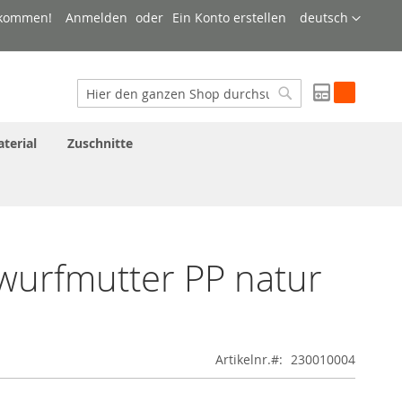
Sprache
lkommen!
Anmelden
Ein Konto erstellen
deutsch
My Quote
Suche
Suche
terial
Zuschnitte
urfmutter PP natur
Artikelnr.
230010004