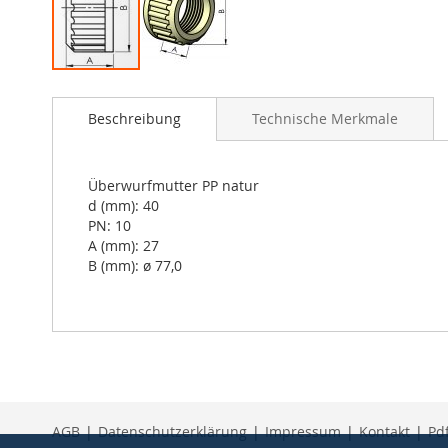
Skip
to
Beschreibung
Technische Merkmale
the
beginning
of
the
Überwurfmutter PP natur
images
d (mm): 40
gallery
PN: 10
A (mm): 27
B (mm): ø 77,0
AGB
|
Datenschutzerklärung
|
Impressum
|
Kontakt
|
Pd