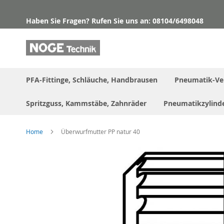
Direkt
zum
Haben Sie Fragen? Rufen Sie uns an: 08104/6498048
Inhalt
PFA-Fittinge, Schläuche, Handbrausen
Pneumatik-Ve
Spritzguss, Kammstäbe, Zahnräder
Pneumatikzylind
Home
Überwurfmutter PP natur 40
Skip
to
the
end
of
the
images
gallery