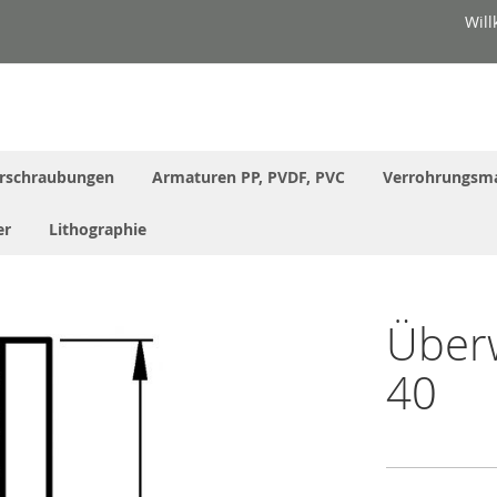
Wil
rschraubungen
Armaturen PP, PVDF, PVC
Verrohrungsma
er
Lithographie
Überw
40