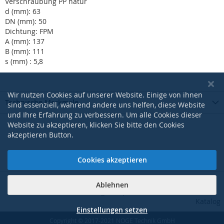
Verschraubung PP natur
d (mm): 63
DN (mm): 50
Dichtung: FPM
A (mm): 137
B (mm): 111
s (mm) : 5,8
Wir nutzen Cookies auf unserer Website. Einige von ihnen
Technische Merkmale
sind essenziell, während andere uns helfen, diese Website
und Ihre Erfahrung zu verbessern. Um alle Cookies dieser
Website zu akzeptieren, klicken Sie bitte den Cookies
akzeptieren Button.
Cookies akzeptieren
Ablehnen
|
|
|
|
AGB
Datenschutzerklärung
Impressum
Kontakt
Pdf-
Katalog
Einstellungen setzen
Copyright © 2017-2021 NOGE Technik GmbH