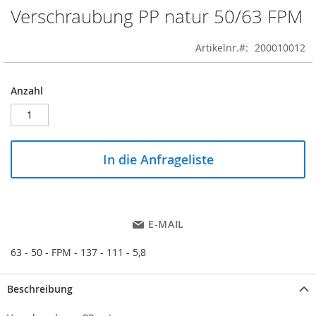
Verschraubung PP natur 50/63 FPM
Skip
to
the
Artikelnr.
200010012
beginning
of
the
Anzahl
images
gallery
In die Anfrageliste
E-MAIL
63 - 50 - FPM - 137 - 111 - 5,8
Beschreibung