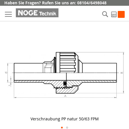
Direkt
Haben Sie Fragen? Rufen Sie uns an: 08104/6498048
zum
Suche
Inhalt
My Q
Skip
to
the
end
of
the
images
gallery
Verschraubung PP natur 50/63 FPM