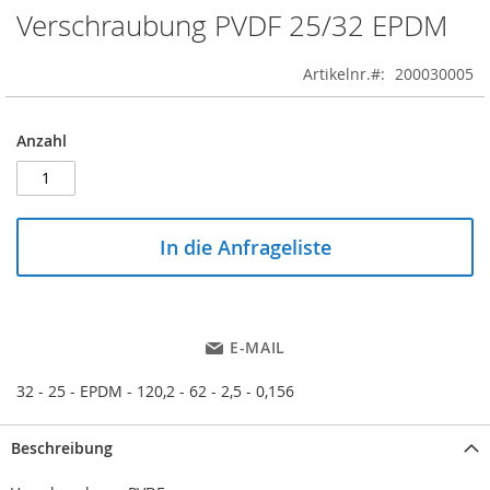
Verschraubung PVDF 25/32 EPDM
Skip
to
the
Artikelnr.
200030005
beginning
of
the
Anzahl
images
gallery
In die Anfrageliste
E-MAIL
32 - 25 - EPDM - 120,2 - 62 - 2,5 - 0,156
Beschreibung