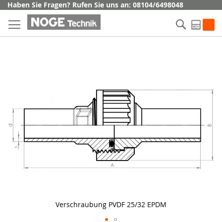
Direkt
Haben Sie Fragen? Rufen Sie uns an: 08104/6498048
zum
Suche
Inhalt
My Q
Skip
to
the
end
of
the
images
gallery
Verschraubung PVDF 25/32 EPDM