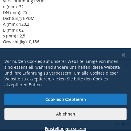
Verschraubung PVDF
d (mm): 32
DN (mm): 25
Dichtung: EPDM
A (mm): 120,2
B (mm): 62
s (mm) : 2,5
Gewicht (kg): 0,156
Wir nutzen Cookies auf unserer Website. Einige von ihnen
Technische Merkmale
sind essenziell, während andere uns helfen, diese Website
und Ihre Erfahrung zu verbessern. Um alle Cookies dieser
Website zu akzeptieren, klicken Sie bitte den Cookies
akzeptieren Button.
Cookies akzeptieren
Ablehnen
|
|
|
|
AGB
Datenschutzerklärung
Impressum
Kontakt
Pdf-
Katalog
Einstellungen setzen