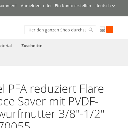
Sprache
lkommen!
Anmelden
Ein Konto erstellen
deutsch
My Quote
Suche
Suche
terial
Zuschnitte
l PFA reduziert Flare
ace Saver mit PVDF-
urfmutter 3/8"-1/2"
70055