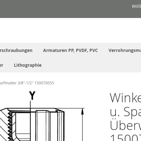
Wil
rschraubungen
Armaturen PP, PVDF, PVC
Verrohrungsma
er
Lithographie
wurfmutter 3/8"-1/2" 150070055
Winke
u. Sp
Überw
1500