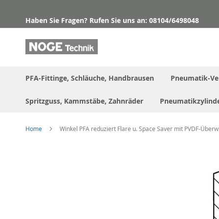
Direkt
zum
Haben Sie Fragen? Rufen Sie uns an: 08104/6498048
Inhalt
PFA-Fittinge, Schläuche, Handbrausen
Pneumatik-Ve
Spritzguss, Kammstäbe, Zahnräder
Pneumatikzylind
Home
Winkel PFA reduziert Flare u. Space Saver mit PVDF-Über
Skip
to
the
end
of
the
images
gallery