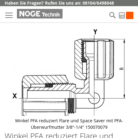
Direkt
Haben Sie Fragen? Rufen Sie uns an: 08104/6498048
zum
Suche
Inhalt
My Q
Skip
to
the
end
of
the
images
gallery
Winkel PFA reduziert Flare und Space Saver mit PFA-
Überwurfmutter 3/8"-1/4" 150070079
Winkel PFA reduziert Flare und
Skip