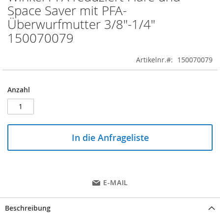
to
Space Saver mit PFA-
the
Überwurfmutter 3/8"-1/4"
beginning
of
150070079
the
images
Artikelnr.
150070079
gallery
Anzahl
In die Anfrageliste
E-MAIL
Beschreibung