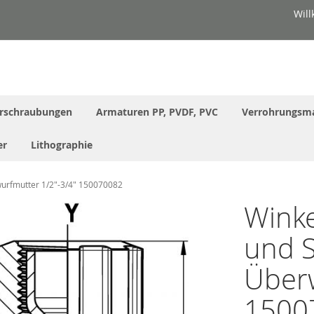
Wil
rschraubungen
Armaturen PP, PVDF, PVC
Verrohrungsma
er
Lithographie
wurfmutter 1/2"-3/4" 150070082
Winke
und S
Überw
1500