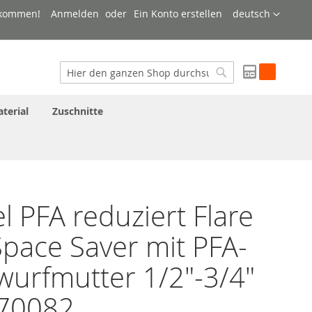
Sprache
lkommen!
Anmelden
Ein Konto erstellen
deutsch
My Quote
Suche
Suche
terial
Zuschnitte
l PFA reduziert Flare
pace Saver mit PFA-
urfmutter 1/2"-3/4"
70082