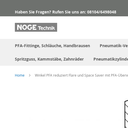
Direkt
zum
Haben Sie Fragen? Rufen Sie uns an: 08104/6498048
Inhalt
PFA-Fittinge, Schläuche, Handbrausen
Pneumatik-Ve
Spritzguss, Kammstäbe, Zahnräder
Pneumatikzylind
Home
Winkel PFA reduziert Flare und Space Saver mit PFA-Über
Skip
to
the
end
of
the
images
gallery