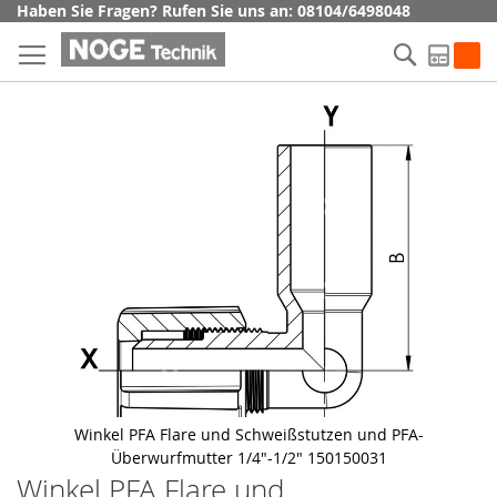
Direkt
Haben Sie Fragen? Rufen Sie uns an: 08104/6498048
zum
Suche
Inhalt
My Q
Skip
to
the
end
of
the
images
gallery
Winkel PFA Flare und Schweißstutzen und PFA-
Überwurfmutter 1/4"-1/2" 150150031
Winkel PFA Flare und
Skip