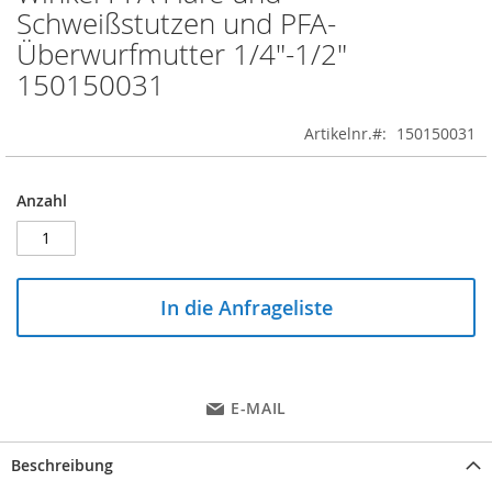
to
Schweißstutzen und PFA-
the
Überwurfmutter 1/4"-1/2"
beginning
of
150150031
the
images
Artikelnr.
150150031
gallery
Anzahl
In die Anfrageliste
E-MAIL
Beschreibung