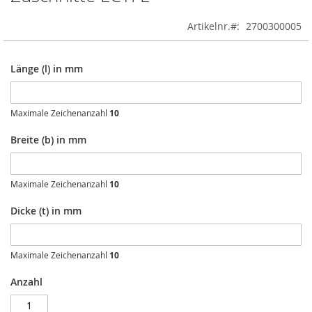
to
the
Artikelnr.
2700300005
beginning
of
the
Länge (l) in mm
images
gallery
Maximale Zeichenanzahl
10
Breite (b) in mm
Maximale Zeichenanzahl
10
Dicke (t) in mm
Maximale Zeichenanzahl
10
Anzahl