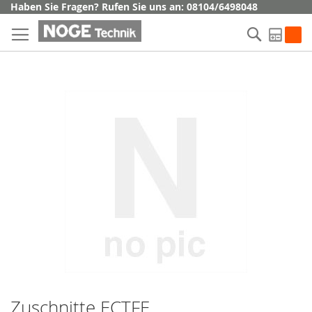
Direkt
Haben Sie Fragen? Rufen Sie uns an: 08104/6498048
zum
Suche
Inhalt
My Q
Skip
to
the
end
of
the
images
gallery
Zuschnitte ECTFE
Skip